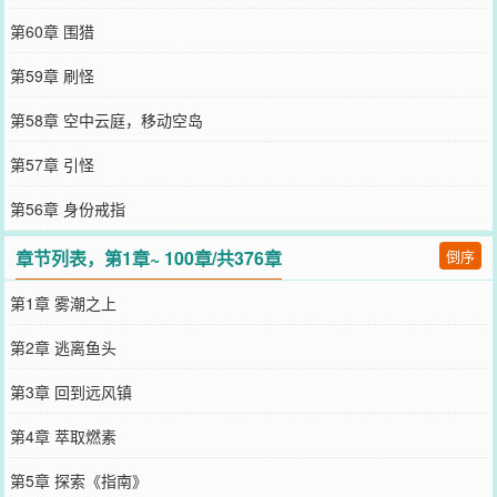
第60章 围猎
第59章 刷怪
第58章 空中云庭，移动空岛
第57章 引怪
第56章 身份戒指
章节列表，第1章~ 100章/共376章
倒序
第1章 雾潮之上
第2章 逃离鱼头
第3章 回到远风镇
第4章 萃取燃素
第5章 探索《指南》