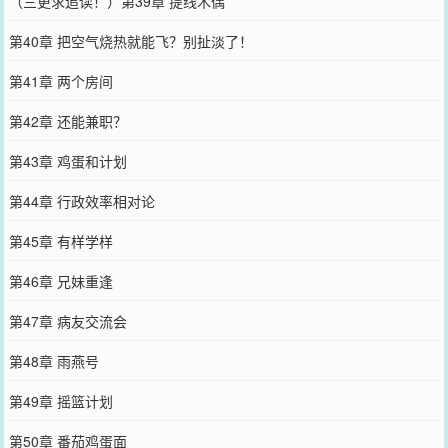
（三更求追读！）第39章 提线木偶
第40章 把空气烧热就能飞？别扯淡了！
第41章 两个房间
第42章 还能兼职？
第43章 鸡蛋和计划
第44章 行政效率相对论
第45章 有样学样
第46章 兄妹重逢
第47章 病友交流会
第48章 雨燕号
第49章 摇篮计划
第50章 番茄鸡蛋面