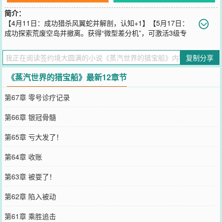
简介：
【4月11日：成功猎杀风翼蛇并解剖，认知+1】【5月17日：
成功探索荒废空岛并撤离。获得“微型差分机”，可激活3级专
长】【7月23日：探索“废弃构装工厂”失败，损失破甲弹37颗，解锁新
航线“通往雾潮深处的航道”，已收录进地图册】……雾潮吞没大地，
复制分享
空艇巡弋云端，人类退守空岛，各色怪物在云中嘶鸣。穿越后的罗
夏，住着地下单身公寓，吃着“蚁虫罐头”，翻开了那本能将世间奇物
《蒸汽世界的猎宝船》最新12章节
化作“藏品”赋予自身力量的《燃素探索指南》。作为重度“火力不足恐
惧症”患者，他原本只是想在这个崩坏世界里，囤积足够多的物资，打
第67章 零号诊疗记录
造一艘空中堡垒，过上吃喝不愁的小日子。可渐渐地，“雾海上的移动
军火库”、“旧日机械复兴者”、“穿着顶级装备的垃圾佬”……这些莫名
第66章 银冠骨髓
其妙的称号，不知何时全都扣在了他头上。“我穿动力甲捡垃圾有问题
吗？高负重就该背大包。”“至于怪物——”罗夏反手抽出三米长的链锯
第65章 亏大发了！
剑，锯齿嗡鸣。“用这个更顺手。”【蒸汽朋克，维多利亚，空艇冒
险】【作者已有150万字完结小说，从200首订写到1300，无一日断
第64章 收账
更，战绩可查，放心追读】
您要是觉得《
蒸汽世界的猎宝船
》还不错的话请不要忘记向您QQ群和
第63章 被耍了！
微博微信里的朋友推荐哦！
第62章 陷入被动
第61章 乘胜追击