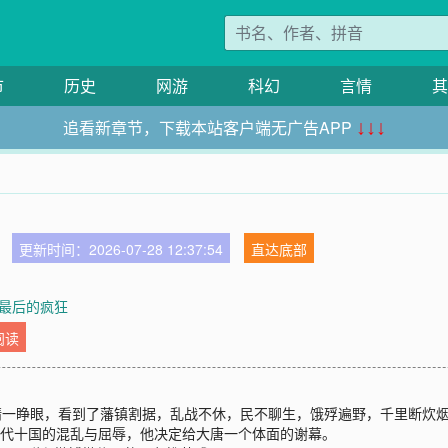
市
历史
网游
科幻
言情
其
追看新章节，下载本站客户端无广告APP
↓↓↓
更新时间：2026-07-28 12:37:54
直达底部
 最后的疯狂
阅读
靖一睁眼，看到了藩镇割据，乱战不休，民不聊生，饿殍遍野，千里断炊烟
首五代十国的混乱与屈辱，他决定给大唐一个体面的谢幕。