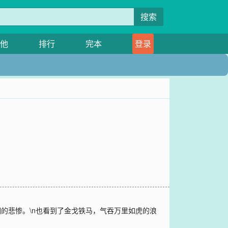
搜索
他
排行
完本
登录
的悲惨。\n也看到了金戈铁马，气吞万里如虎的浪