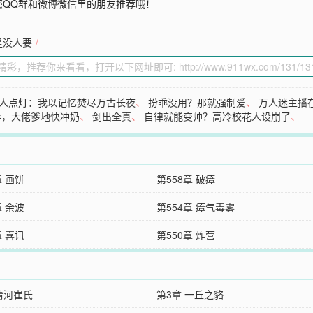
您QQ群和微博微信里的朋友推荐哦！
是没人要
/
人点灯：我以记忆焚尽万古长夜
、
扮乖没用？那就强制爱
、
万人迷主播
半，大佬爹地快冲奶
、
剑出全真
、
自律就能变帅？高冷校花人设崩了
、
章 画饼
第558章 破瘴
章 余波
第554章 瘴气毒雾
章 喜讯
第550章 炸营
清河崔氏
第3章 一丘之貉