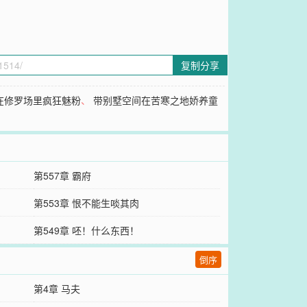
复制分享
在修罗场里疯狂魅粉
、
带别墅空间在苦寒之地娇养童
第557章 霸府
第553章 恨不能生啖其肉
第549章 呸！什么东西！
倒序
第4章 马夫