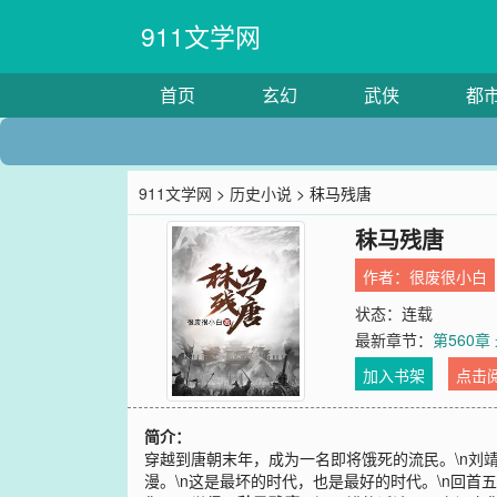
911文学网
首页
玄幻
武侠
都
911文学网
>
历史小说
> 秣马残唐
秣马残唐
作者：
很废很小白
状态：连载
最新章节：
第560章
加入书架
点击
简介：
穿越到唐朝末年，成为一名即将饿死的流民。\n刘
漫。\n这是最坏的时代，也是最好的时代。\n回