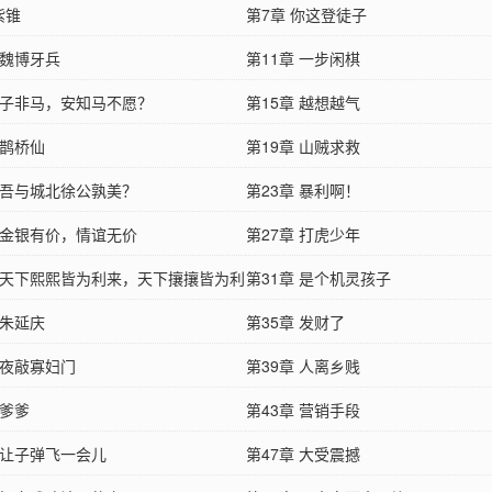
紫锥
第7章 你这登徒子
 魏博牙兵
第11章 一步闲棋
章 子非马，安知马不愿？
第15章 越想越气
 鹊桥仙
第19章 山贼求救
章 吾与城北徐公孰美？
第23章 暴利啊！
章 金银有价，情谊无价
第27章 打虎少年
章 天下熙熙皆为利来，天下攘攘皆为利
第31章 是个机灵孩子
 朱延庆
第35章 发财了
 夜敲寡妇门
第39章 人离乡贱
 爹爹
第43章 营销手段
 让子弹飞一会儿
第47章 大受震撼