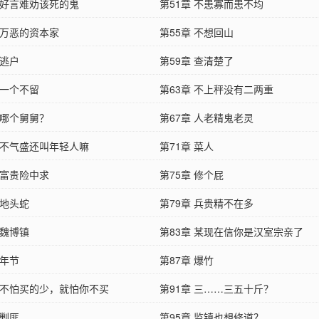
章 好言难劝该死的鬼
第51章 不患寡而患不均
 万恶的资本家
第55章 不想回山
 逃户
第59章 查清楚了
 一个不留
第63章 不上秤没有二两重
 哪个舅舅？
第67章 人老精鬼老灵
章 不气盛还叫年轻人嘛
第71章 菜人
 富贵险中求
第75章 修个屁
 地头蛇
第79章 兵贵精不在多
 魏博镇
第83章 某现在信你是汉室宗亲了
 年节
第87章 爆竹
章 不怕买的少，就怕你不买
第91章 三……三五十斤？
 剿匪
第95章 监镇也想修道？