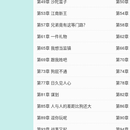
第49章 沙陀蛮子
第50
第53章 江南新王
第54章
第57章 兄弟竟有这等门路？
第58章
第61章 一件礼物
第62章
第65章 我想当监镇
第66章
第69章 跟我姓吧
第70
第73章 狗屁不通
第74章
第77章 日久见人心
第78章
第81章 谋划
第82章
第85章 人与人的差距比狗还大
第86章
第89章 逗你玩呢
第90
第93章 战事又起
第94章