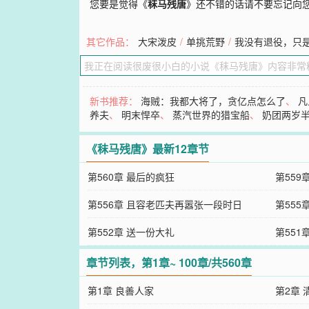
您要是觉得《
秣马残唐
》还不错的话请不要忘记向
其它作品：
大宋泼皮
/
单挑荒野
/
我没有退役，只
新书推荐：
海贼：我都大将了，贪亿点怎么了
、
凡
养夫
、
明末悍卒
、
蒸汽世界的猎宝船
、
奶团两岁
《秣马残唐》最新12章节
第560章 最后的疯狂
第559
第556章 且容老匹夫再嚣张一段时日
第555
第552章 送一份大礼
第551
章节列表，第1章~ 100章/共560章
第1章 良善人家
第2章 