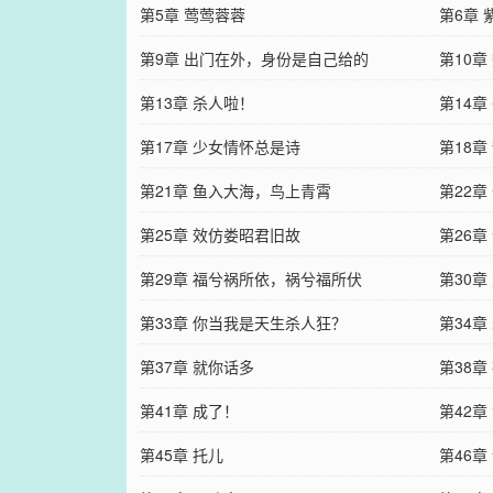
第5章 莺莺蓉蓉
第6章 
第9章 出门在外，身份是自己给的
第10章
第13章 杀人啦！
第14
第17章 少女情怀总是诗
第18章
第21章 鱼入大海，鸟上青霄
第22
第25章 效仿娄昭君旧故
第26
第29章 福兮祸所依，祸兮福所伏
第30
第33章 你当我是天生杀人狂？
往
第34章
第37章 就你话多
第38章
第41章 成了！
第42章
第45章 托儿
第46章