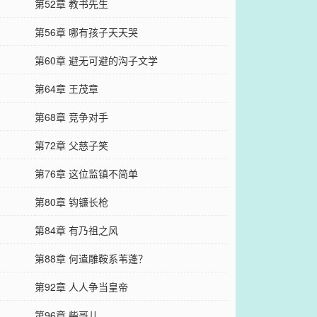
第52章 教书先生
第56章 哪有孩子天天哭
第60章 避无可避的沟子文学
第64章 王茂章
第68章 竞争对手
第72章 父慈子笑
第76章 这位监镇不简单
第80章 钩镰长枪
第84章 有乃祖之风
第88章 何遣雕鞍系苇蓬？
第92章 人人争当皇帝
第96章 柴哥儿