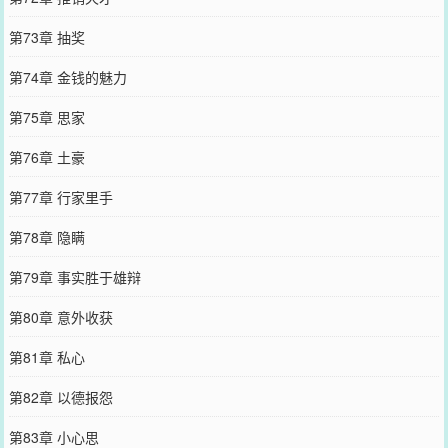
第73章 抽奖
第74章 金钱的魅力
第75章 思家
第76章 土豪
第77章 行家里手
第78章 隐瞒
第79章 事实胜于雄辩
第80章 意外收获
第81章 私心
第82章 以德报怨
第83章 小心思