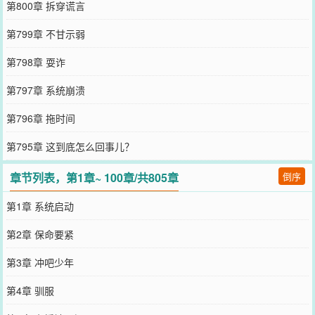
第800章 拆穿谎言
第799章 不甘示弱
第798章 耍诈
第797章 系统崩溃
第796章 拖时间
第795章 这到底怎么回事儿？
章节列表，第1章~ 100章/共805章
倒序
第1章 系统启动
第2章 保命要紧
第3章 冲吧少年
第4章 驯服