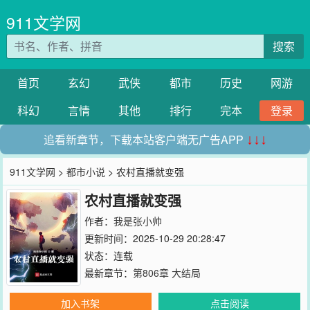
911文学网
搜索
首页
玄幻
武侠
都市
历史
网游
科幻
言情
其他
排行
完本
登录
追看新章节，下载本站客户端无广告APP
↓↓↓
911文学网
>
都市小说
> 农村直播就变强
农村直播就变强
作者：
我是张小帅
更新时间：2025-10-29 20:28:47
状态：连载
最新章节：
第806章 大结局
加入书架
点击阅读