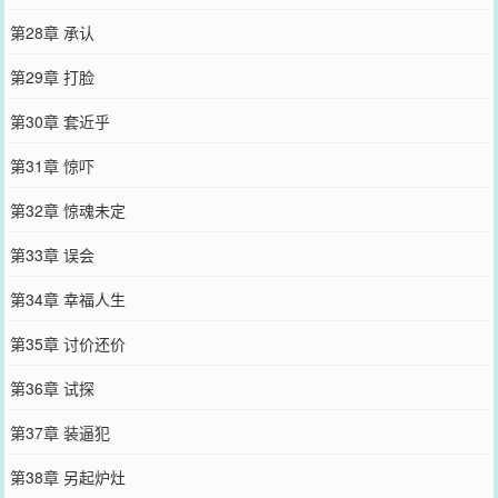
第28章 承认
第29章 打脸
第30章 套近乎
第31章 惊吓
第32章 惊魂未定
第33章 误会
第34章 幸福人生
第35章 讨价还价
第36章 试探
第37章 装逼犯
第38章 另起炉灶