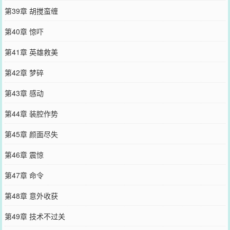
第39章 胡搅蛮缠
第40章 惊吓
第41章 英雄救美
第42章 梦碎
第43章 感动
第44章 装腔作势
第45章 颜面尽失
第46章 震惊
第47章 命令
第48章 意外收获
第49章 技术不过关