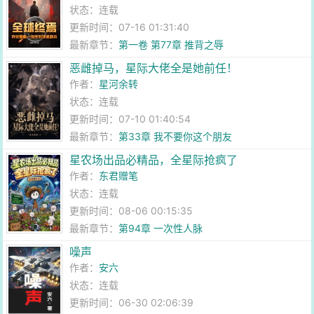
状态：连载
更新时间：07-16 01:31:40
最新章节：
第一卷 第77章 推背之辱
恶雌掉马，星际大佬全是她前任！
作者：
星河余转
状态：连载
更新时间：07-10 01:40:54
最新章节：
第33章 我不要你这个朋友
星农场出品必精品，全星际抢疯了
作者：
东君赠笔
状态：连载
更新时间：08-06 00:15:35
最新章节：
第94章 一次性人脉
噪声
作者：
安六
状态：连载
更新时间：06-30 02:06:39