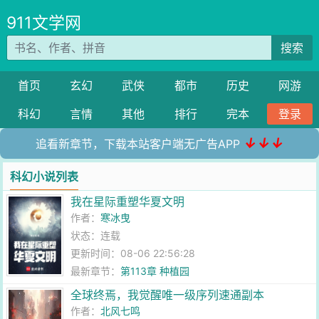
911文学网
搜索
首页
玄幻
武侠
都市
历史
网游
科幻
言情
其他
排行
完本
登录
↓↓↓
追看新章节，下载本站客户端无广告APP
科幻小说列表
我在星际重塑华夏文明
作者：
寒冰曳
状态：连载
更新时间：08-06 22:56:28
最新章节：
第113章 种植园
全球终焉，我觉醒唯一级序列速通副本
作者：
北风七鸣