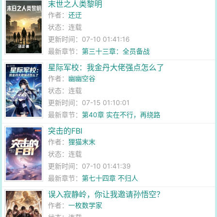
末世之人类黎明
作者：
还迂
状态：连载
更新时间：07-10 01:41:16
最新章节：
第三十三章：全员备战
星际军校：我金丹大佬强点怎么了
作者：
幽幽空谷
状态：连载
更新时间：07-15 01:10:01
最新章节：
第40章 实在不行，再绕路
突击的FBI
作者：
狸猫末末
状态：连载
更新时间：07-10 01:41:39
最新章节：
第七十四章 不归人
误入寂静岭，你让我邀请孙悟空？
作者：
一枚数学家