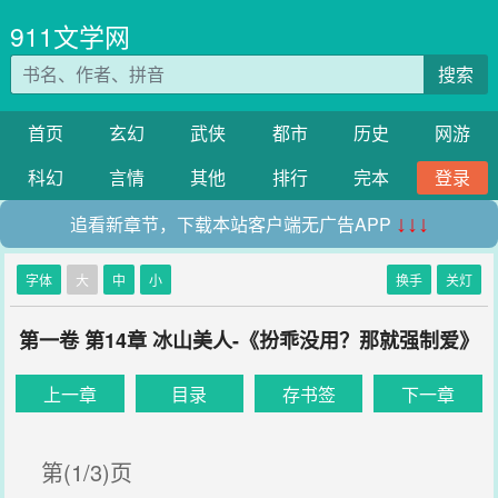
911文学网
搜索
首页
玄幻
武侠
都市
历史
网游
科幻
言情
其他
排行
完本
登录
追看新章节，下载本站客户端无广告APP
↓↓↓
字体
大
中
小
换手
关灯
第一卷 第14章 冰山美人-《扮乖没用？那就强制爱》
上一章
目录
存书签
下一章
第(1/3)页