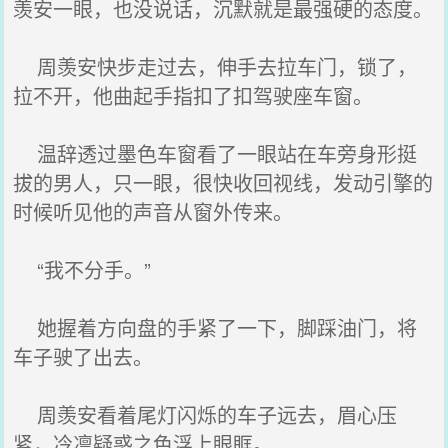
羡安一眼，也没说话，沉默就是最强硬的态度。
周羡安快步走过去，伸手去拉车门，锁了，
拉不开，他曲起手指扣了扣驾驶座车窗。
温辞透过墨色车窗看了一眼站在车旁身形挺
拔的男人，只一眼，很快收回视线，发动引擎的
时候听见他的声音从窗外传来。
“我不分手。”
她握着方向盘的手紧了一下，脚踩油门，将
车子驶了出去。
周羡安看着尾灯闪烁的车子远去，眉心压
紧，冷凛疑惑之色浮上眼眶。