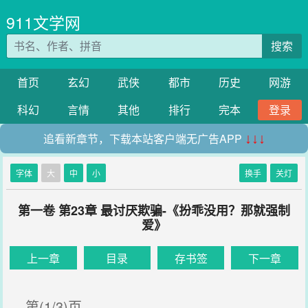
911文学网
搜索
首页
玄幻
武侠
都市
历史
网游
科幻
言情
其他
排行
完本
登录
追看新章节，下载本站客户端无广告APP
↓↓↓
字体
大
中
小
换手
关灯
第一卷 第23章 最讨厌欺骗-《扮乖没用？那就强制
爱》
上一章
目录
存书签
下一章
第(1/3)页