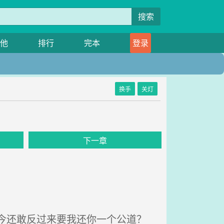
搜索
他
排行
完本
登录
换手
关灯
下一章
今还敢反过来要我还你一个公道？