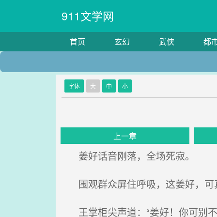
911文学网
首页
玄幻
武侠
都
字体
大
中
小
上一章
姜好话音刚落，全场死寂。
围观群众屏住呼吸，这姜好，可
王掌柜尖声道：“姜好！你可别不