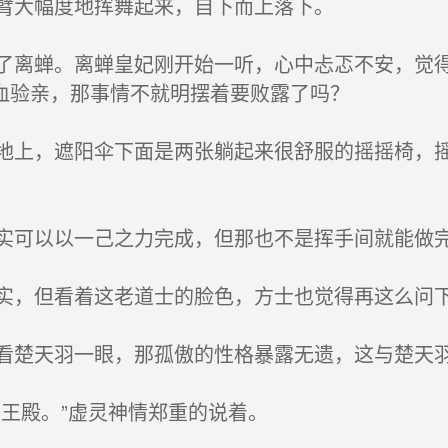
臂大幅度地挥舞起来，自下而上落下。
离蝉。离蝉皇妃刚开始一听，心中忐忑不安，觉得
血验亲，那事情不就明摆着要败露了吗？
上，遮阳伞下面是两张躺起来很舒服的摇摇椅，摇
可以以一己之力完成，但那也不是挥手间就能做
，但看着这老道士的脸色，方士也觉得再这么问
楚天羽一眼，那孤傲的性格暴露无遗，这与楚天
王殿。”虚灵神情郑重的说着。