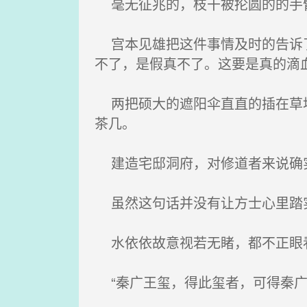
毫无征兆的，枝干被抡圆的的手
宫本见雄把这件事情及时的告诉了
不了，是假真不了。这要是真的滴
两把硕大的遮阳伞直直的插在草地
茶几。
建造宅邸洞府，对修道者来说确实
虽然这句话并没有让方士心里踏实
水依依故意视若无睹，都不正眼看
“秦广王玺，得此玺者，可得秦广