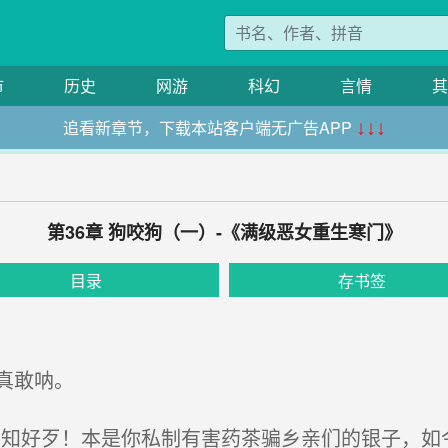
市
历史
网游
科幻
言情
其
追看新章节，下载本站客户端无广告APP
↓↓↓
第36章 狗咬狗（一）-《满级恶女重生寒门》
目录
存书签
真敢呐。
知好歹！本是你私制有害药茶骗乡亲们的银子，如